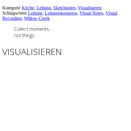
Kategorie
Kirche
,
Leitung
,
Sketchnotes
,
Visualisieren
Schlagwörter
Leitung
,
Leitungskongress
,
Visual Notes
,
Visual
Recording
,
Willow Creek
Collect moments,
not things.
VISUALISIEREN