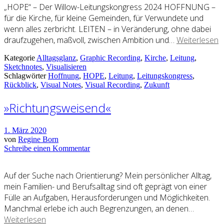
„HOPE“ – Der Willow-Leitungskongress 2024 HOFFNUNG –
für die Kirche, für kleine Gemeinden, für Verwundete und
wenn alles zerbricht. LEITEN – in Veränderung, ohne dabei
draufzugehen, maßvoll, zwischen Ambition und…
Weiterlesen
Kategorie
Alltagsglanz
,
Graphic Recording
,
Kirche
,
Leitung
,
Sketchnotes
,
Visualisieren
Schlagwörter
Hoffnung
,
HOPE
,
Leitung
,
Leitungskongress
,
Rückblick
,
Visual Notes
,
Visual Recording
,
Zukunft
»Richtungsweisend«
1. März 2020
von
Regine Born
Schreibe einen Kommentar
Auf der Suche nach Orientierung? Mein persönlicher Alltag,
mein Familien- und Berufsalltag sind oft geprägt von einer
Fülle an Aufgaben, Herausforderungen und Möglichkeiten.
Manchmal erlebe ich auch Begrenzungen, an denen…
Weiterlesen