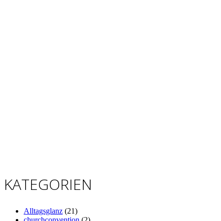
KATEGORIEN
Alltagsglanz
(21)
churchconvention
(2)