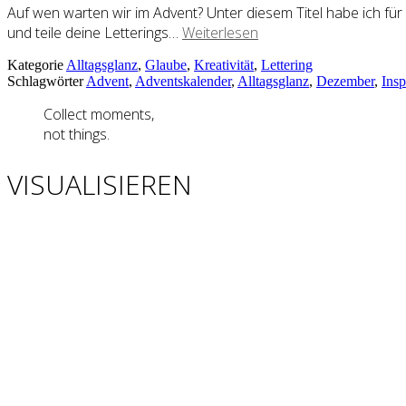
Auf wen warten wir im Advent? Unter diesem Titel habe ich für
und teile deine Letterings…
Weiterlesen
Kategorie
Alltagsglanz
,
Glaube
,
Kreativität
,
Lettering
Schlagwörter
Advent
,
Adventskalender
,
Alltagsglanz
,
Dezember
,
Insp
Collect moments,
not things.
VISUALISIEREN